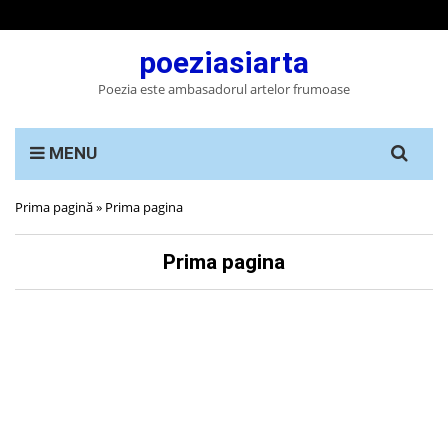
poeziasiarta
Poezia este ambasadorul artelor frumoase
Search
MENU
for:
Prima pagină
»
Prima pagina
Prima pagina