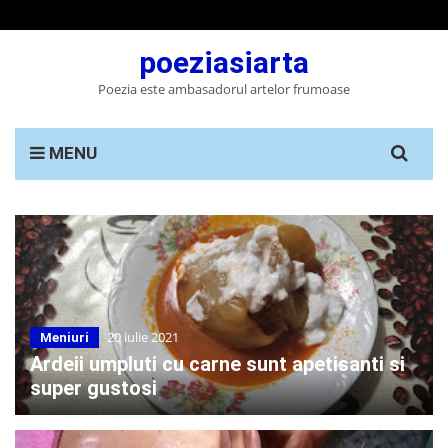
poeziasiarta
Poezia este ambasadorul artelor frumoase
Search
MENU
for:
20 iulie 2021
Meniuri
Ardeii umpluti cu carne sunt apetisanti si
super gustosi