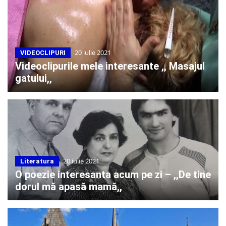
20 iulie 2021
VIDEOCLIPURI
Videoclipurile mele interesante ,, Masajul
gatului,,
20 iulie 2021
Literatura
O poezie interesanta acum pe zi – ,,De tine
dorul mă apasă mamă,,