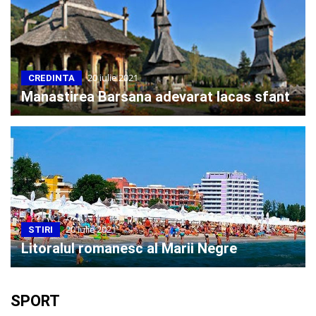
20 iulie 2021
CREDINTA
Manastirea Barsana adevarat lacas sfant
20 iulie 2021
STIRI
Litoralul romanesc al Marii Negre
SPORT