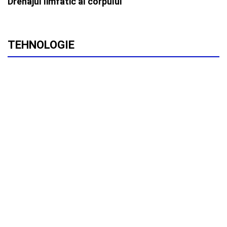
Drenajul limfatic al corpului
TEHNOLOGIE