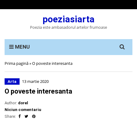
poeziasiarta
Poezia este ambasadorul artelor frumoase
Search
MENU
for:
Prima pagină
»
O poveste interesanta
13 martie 2020
Arta
O poveste interesanta
Author:
dorel
Niciun comentariu
Share: