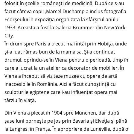
folosit în școlile românești de medicină. După ce s-au
făcut câteva copii ,Marcel Duchamp a inclus fotografia
Ecorșeului în expoziția organizată la sfârșitul anului
1933. Aceasta a fost la Galeria Brummer din New York
City.
În drum spre Paris a trecut mai întâi prin Hobița, unde
și-a luat rămas bun de la mama sa. Și-a continuat
drumul, oprindu-se în Viena pentru o perioadă, timp în
care a lucrat la un atelier ca decorator de mobilier. În
Viena a început să viziteze muzee cu opere de artă
inaccesibile în România. Aici a făcut cunoștință cu
sculpturile egiptene care i-au influențat opera mai
târziu în viață.
Din Viena a plecat în 1904 spre München, dar după
șase luni pornește pe jos prin Bavaria și Elveția și până
la Langres, în Franța. În apropriere de Lunéville, după o