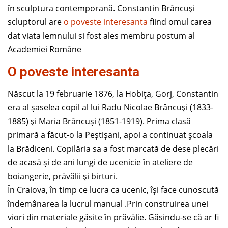
în sculptura contemporană. Constantin Brâncuși
scluptorul are
o poveste interesanta
fiind omul carea
dat viata lemnului si fost ales membru postum al
Academiei Române
O poveste interesanta
Născut la 19 februarie 1876, la Hobița, Gorj, Constantin
era al șaselea copil al lui Radu Nicolae Brâncuși (1833-
1885) și Maria Brâncuși (1851-1919). Prima clasă
primară a făcut-o la Peștișani, apoi a continuat școala
la Brădiceni. Copilăria sa a fost marcată de dese plecări
de acasă și de ani lungi de ucenicie în ateliere de
boiangerie, prăvălii și birturi.
În Craiova, în timp ce lucra ca ucenic, își face cunoscută
îndemânarea la lucrul manual .Prin construirea unei
viori din materiale găsite în prăvălie. Găsindu-se că ar fi