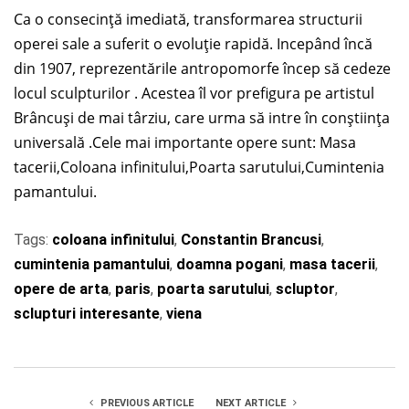
Ca o consecință imediată, transformarea structurii
operei sale a suferit o evoluție rapidă. Incepând încă
din 1907, reprezentările antropomorfe încep să cedeze
locul sculpturilor . Acestea îl vor prefigura pe artistul
Brâncuși de mai târziu, care urma să intre în conștiința
universală .Cele mai importante opere sunt: Masa
tacerii,Coloana infinitului,Poarta sarutului,Cumintenia
pamantului.
Tags:
coloana infinitului
,
Constantin Brancusi
,
cumintenia pamantului
,
doamna pogani
,
masa tacerii
,
opere de arta
,
paris
,
poarta sarutului
,
scluptor
,
sclupturi interesante
,
viena
PREVIOUS ARTICLE
NEXT ARTICLE