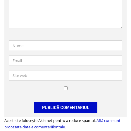
Nume
Email
Site
web
Salvează-
mi
numele,
emailul
și
Acest site folosește Akismet pentru a reduce spamul.
Află cum sunt
site-
procesate datele comentariilor tale
.