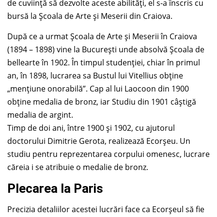
de cuviință să dezvolte aceste abilități, el s-a înscris cu
bursă la Școala de Arte și Meserii din Craiova.
După ce a urmat Școala de Arte și Meserii în Craiova
(1894 – 1898) vine la București unde absolvă Școala de
bellearte în 1902. În timpul studenției, chiar în primul
an, în 1898, lucrarea sa Bustul lui Vitellius obține
„mențiune onorabilă”. Cap al lui Laocoon din 1900
obține medalia de bronz, iar Studiu din 1901 câștigă
medalia de argint.
Timp de doi ani, între 1900 și 1902, cu ajutorul
doctorului Dimitrie Gerota, realizează Ecorșeu. Un
studiu pentru reprezentarea corpului omenesc, lucrare
căreia i se atribuie o medalie de bronz.
Plecarea la Paris
Precizia detaliilor acestei lucrări face ca Ecorșeul să fie