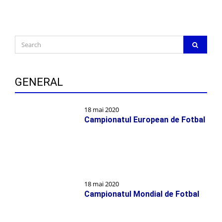
ul
web
în
acest
Search
SEARC
navigator
for:
pentru
data
viitoare
GENERAL
când
o
18 mai 2020
să
Campionatul European de Fotbal
comentez.
18 mai 2020
Campionatul Mondial de Fotbal