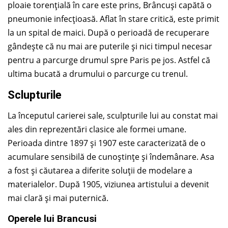
ploaie torențială în care este prins, Brâncuși capătă o
pneumonie infecțioasă. Aflat în stare critică, este primit
la un spital de maici. După o perioadă de recuperare
gândește că nu mai are puterile și nici timpul necesar
pentru a parcurge drumul spre Paris pe jos. Astfel că
ultima bucată a drumului o parcurge cu trenul.
Sclupturile
La începutul carierei sale, sculpturile lui au constat mai
ales din reprezentări clasice ale formei umane.
Perioada dintre 1897 și 1907 este caracterizată de o
acumulare sensibilă de cunoștințe și îndemânare. Asa
a fost și căutarea a diferite soluții de modelare a
materialelor. După 1905, viziunea artistului a devenit
mai clară și mai puternică.
Operele lui Brancusi