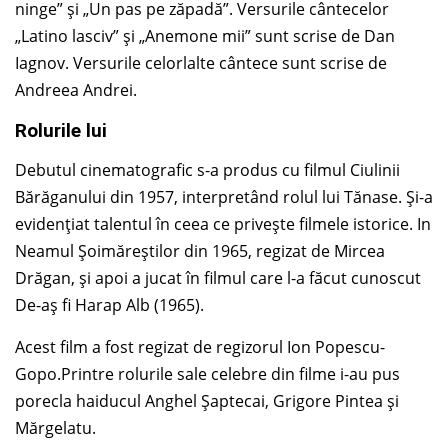
ninge” și „Un pas pe zăpadă”. Versurile cântecelor
„Latino lasciv” și „Anemone mii” sunt scrise de Dan
Iagnov. Versurile celorlalte cântece sunt scrise de
Andreea Andrei.
Rolurile lui
Debutul cinematografic s-a produs cu filmul Ciulinii
Bărăganului din 1957, interpretând rolul lui Tănase. Și-a
evidențiat talentul în ceea ce privește filmele istorice. In
Neamul Șoimăreștilor din 1965, regizat de Mircea
Drăgan, și apoi a jucat în filmul care l-a făcut cunoscut
De-aș fi Harap Alb (1965).
Acest film a fost regizat de regizorul Ion Popescu-
Gopo.Printre rolurile sale celebre din filme i-au pus
porecla haiducul Anghel Șaptecai, Grigore Pintea și
Mărgelatu.