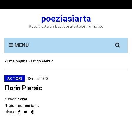
poeziasiarta
Poezia este ambasadorul artelor frumoase
Search
MENU
for:
Prima pagină
»
Florin Piersic
18 mai 2020
ACTORI
Florin Piersic
Author:
dorel
Niciun comentariu
Share: