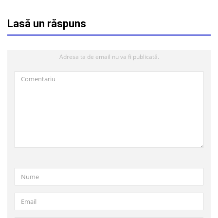
Lasă un răspuns
Adresa ta de email nu va fi publicată.
Comentariu
Nume
Email