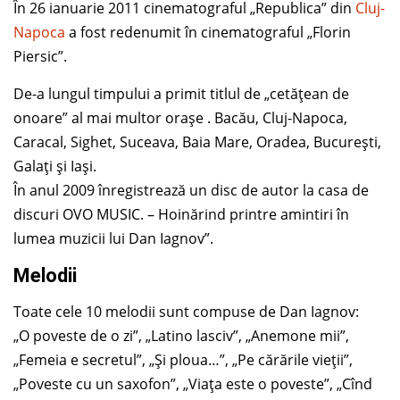
În 26 ianuarie 2011 cinematograful „Republica” din
Cluj-
Napoca
a fost redenumit în cinematograful „Florin
Piersic”.
De-a lungul timpului a primit titlul de „cetățean de
onoare” al mai multor orașe . Bacău, Cluj-Napoca,
Caracal, Sighet, Suceava, Baia Mare, Oradea, București,
Galați și Iași.
În anul 2009 înregistrează un disc de autor la casa de
discuri OVO MUSIC. – Hoinărind printre amintiri în
lumea muzicii lui Dan Iagnov”.
Melodii
Toate cele 10 melodii sunt compuse de Dan Iagnov:
„O poveste de o zi”, „Latino lasciv”, „Anemone mii”,
„Femeia e secretul”, „Și ploua…”, „Pe cărările vieții”,
„Poveste cu un saxofon”, „Viața este o poveste”, „Cînd