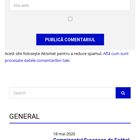
Site
web
Salvează-
mi
numele,
emailul
și
Acest site folosește Akismet pentru a reduce spamul.
Află cum sunt
site-
procesate datele comentariilor tale
.
ul
web
în
acest
Search
SEARC
navigator
for:
pentru
data
viitoare
GENERAL
când
o
18 mai 2020
să