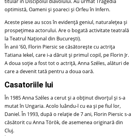
titular în Discipolul diavolului. Au urmat Tragedia
optimistă, Oameni și șoareci și Orfeu în Infern.
Aceste piese au scos în evidență geniul, naturalețea și
prospețimea actorului. Are o bogată activitate teatrală
la Teatrul Național din București).
În anii ’60, Florin Piersic se căsătorește cu actrița
Tatiana Iekel, care i-a dăruit și primul copil, pe Florin Jr.
A doua soție a fost tot o actriță, Anna Széles, alături de
care a devenit tată pentru a doua oară.
Casatoriile lui
În 1985 Anna Széles a cerut și a obținut divorțul și s-a
mutat în Ungaria. Acolo luându-l cu ea și pe fiul lor,
Daniel. În 1993, după o relație de 7 ani, Florin Piersic s-a
căsătorit cu Anna Török, de asemenea originară din
Cluj.