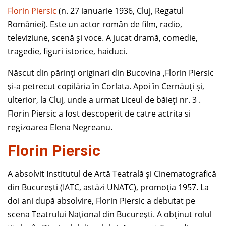
Florin Piersic
(n. 27 ianuarie 1936, Cluj, Regatul
României). Este un actor român de film, radio,
televiziune, scenă și voce. A jucat dramă, comedie,
tragedie, figuri istorice, haiduci.
Născut din părinți originari din Bucovina ,Florin Piersic
și-a petrecut copilăria în Corlata. Apoi în Cernăuți și,
ulterior, la Cluj, unde a urmat Liceul de băieți nr. 3 .
Florin Piersic a fost descoperit de catre actrita si
regizoarea Elena Negreanu.
Florin Piersic
A absolvit Institutul de Artă Teatrală și Cinematografică
din București (IATC, astăzi UNATC), promoția 1957. La
doi ani după absolvire, Florin Piersic a debutat pe
scena Teatrului Național din București. A obținut rolul