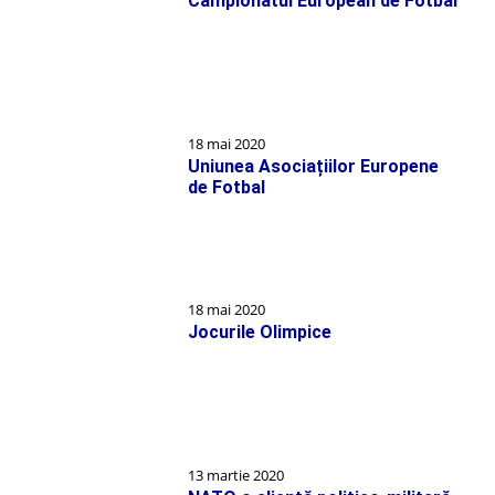
Campionatul European de Fotbal
comentez.
18 mai 2020
Uniunea Asociațiilor Europene
de Fotbal
18 mai 2020
Jocurile Olimpice
13 martie 2020