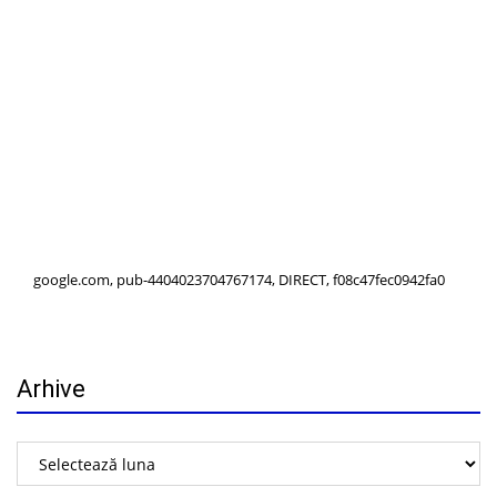
google.com, pub-4404023704767174, DIRECT, f08c47fec0942fa0
Arhive
Arhive