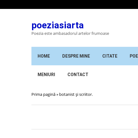
poeziasiarta
Poezia este ambasadorul artelor frumoase
HOME
DESPRE MINE
CITATE
POE
MENIURI
CONTACT
Prima pagină
»
botanist și scriitor.