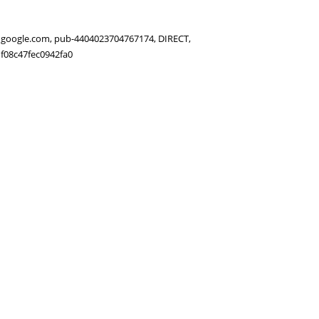
google.com, pub-4404023704767174, DIRECT,
f08c47fec0942fa0