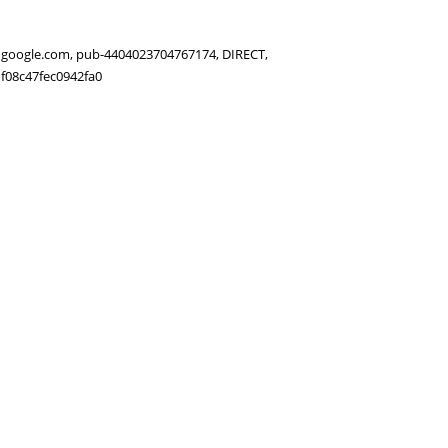
google.com, pub-4404023704767174, DIRECT,
f08c47fec0942fa0