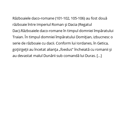
Războaiele daco-romane (101-102, 105-106) au fost două
războaie între Imperiul Roman și Dacia (Regatul
Dac).Războaiele daco-romane în timpul domniei împăratului
Traian. În timpul domniei împăratului Domițian, izbucnesc o
serie de războaie cu dacii. Conform lui Iordanes, în Getica,
goții/geții au încetat alianța „foedus” încheiată cu romanii și
au devastat malul Dunării sub comandă lui Duras. […]