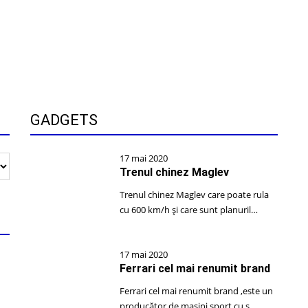
GADGETS
17 mai 2020
Trenul chinez Maglev
Trenul chinez Maglev care poate rula
cu 600 km/h și care sunt planuril…
17 mai 2020
Ferrari cel mai renumit brand
Ferrari cel mai renumit brand ,este un
producător de mașini sport cu s…