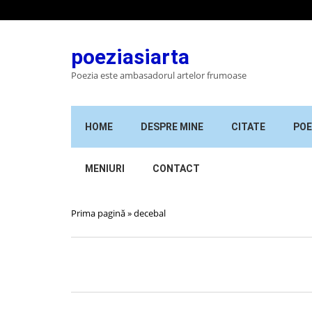
poeziasiarta
Poezia este ambasadorul artelor frumoase
HOME
DESPRE MINE
CITATE
POE
MENIURI
CONTACT
Prima pagină
»
decebal