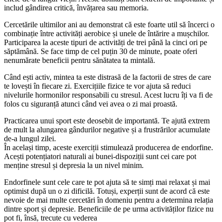
includ gândirea critică, învățarea sau memoria.
Cercetările ultimilor ani au demonstrat că este foarte util să încerci o
combinație între activități aerobice și unele de întărire a mușchilor.
Participarea la aceste tipuri de activități de trei până la cinci ori pe
săptămână. Se face timp de cel puțin 30 de minute, poate oferi
nenumărate beneficii pentru sănătatea ta mintală.
Când ești activ, mintea ta este distrasă de la factorii de stres de care
te lovești în fiecare zi. Exercițiile fizice te vor ajuta să reduci
nivelurile hormonilor responsabili cu stresul. Acest lucru îți va fi de
folos cu siguranță atunci când vei avea o zi mai proastă.
Practicarea unui sport este deosebit de importantă. Te ajută extrem
de mult la alungarea gândurilor negative și a frustrărilor acumulate
de-a lungul zilei.
În același timp, aceste exerciții stimulează producerea de endorfine.
Acești potențiatori naturali ai bunei-dispoziții sunt cei care pot
menține stresul și depresia la un nivel minim.
Endorfinele sunt cele care te pot ajuta să te simți mai relaxat și mai
optimist după un o zi dificilă. Totuși, experții sunt de acord că este
nevoie de mai multe cercetări în domeniu pentru a determina relația
dintre sport și depresie. Beneficiile de pe urma activităților fizice nu
pot fi, însă, trecute cu vederea