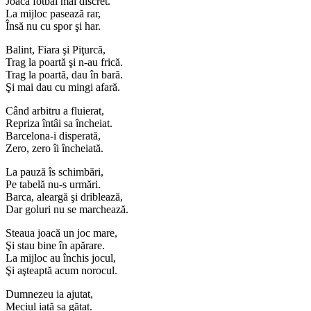
Joacă fotbal mai discret.
La mijloc pasează rar,
Însă nu cu spor şi har.
Balint, Fiara şi Piţurcă,
Trag la poartă şi n-au frică.
Trag la poartă, dau în bară.
Şi mai dau cu mingi afară.
Când arbitru a fluierat,
Repriza întâi sa încheiat.
Barcelona-i disperată,
Zero, zero îi încheiată.
La pauză îs schimbări,
Pe tabelă nu-s urmări.
Barca, aleargă şi driblează,
Dar goluri nu se marchează.
Steaua joacă un joc mare,
Şi stau bine în apărare.
La mijloc au închis jocul,
Şi aşteaptă acum norocul.
Dumnezeu ia ajutat,
Meciul iată sa gătat.