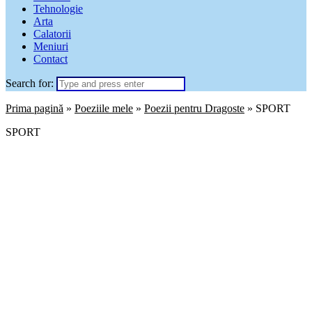
Tehnologie
Arta
Calatorii
Meniuri
Contact
Search for:
Prima pagină
»
Poeziile mele
»
Poezii pentru Dragoste
»
SPORT
SPORT