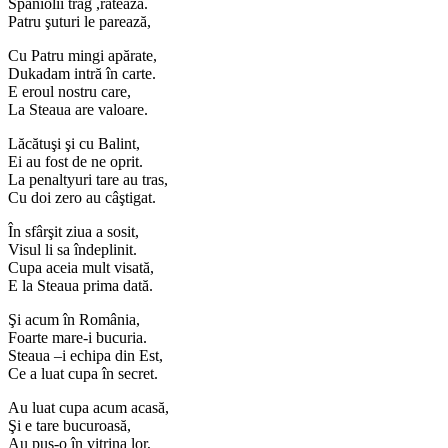
Spaniolii trag ,ratează.
Patru şuturi le parează,
Cu Patru mingi apărate,
Dukadam intră în carte.
E eroul nostru care,
La Steaua are valoare.
Lăcătuşi şi cu Balint,
Ei au fost de ne oprit.
La penaltyuri tare au tras,
Cu doi zero au câştigat.
În sfârşit ziua a sosit,
Visul li sa îndeplinit.
Cupa aceia mult visată,
E la Steaua prima dată.
Şi acum în România,
Foarte mare-i bucuria.
Steaua –i echipa din Est,
Ce a luat cupa în secret.
Au luat cupa acum acasă,
Şi e tare bucuroasă,
Au pus-o în vitrina lor,