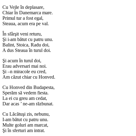
Cu Vejle în deplasare,
Chiar în Danemarca mare.
Primul tur a fost egal,
Steaua, acum era pe val.
În sfârşit veni returu,
Şi i-am bătut cu patru unu.
Balint, Stoica, Radu doi,
A dus Steaua în turul doi.
Şi acum în turul doi,
Erau adversari mai noi.
Şi –n miracole eu cred,
Am căzut chiar cu Honved.
Cu Honved din Budapesta,
Sperăm să vedem fiesta.
La ei cu greu am cedat,
Dar acas ’ ne-am răzbunat.
Cu Lăcătuşi zis, nebunu,
I-am bătut cu patru unu.
Multe goluri am marcat,
Şi în sferturi am intrat.