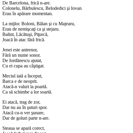
De Barcelona, frică n-are.
Colonelu, Bărbulescu, Belodedici şi Iovan
Erau în apărare momentan.
La mijloc Boloni, Bălan şi cu Majearu,
Erau de nemişcaţi ca şi stejaru.
Balint, Lăcătuşi, Piţurcă,
Joacă în atac fără frică.
Jenei este antrenor,
Fără un nume sonor.
De Iordănescu ajutat,
Cu ei cupa au câştigat.
Meciul iată a început,
Barca e de neoprit.
Atacă-n valuri la poartă.
Ca să schimbe a lor soartă.
Ei atacă, trag de zor,
Dar nu au în şuturi spor.
Atacă cu-n ver şunare,
Dar de goluri parte n-are.
Steaua se apară corect,