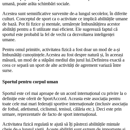
umană, poate arăta schimbări sociale.
Acestea sunt semnificative survenite de-a lungul secolelor, în diferite
culturi. Conceptul de sport ca o activitate ce implică abilitățile umane
de bază. Pot fii fizice și mentale, urmărește îmbunătățirea acestor
abilități pentru a fi utilizate mai eficient. Ele sugerează faptul că
sportul este probabil la fel de vechi ca dezvoltarea inteligenței
umane.
Pentru omul primitiv, activitatea fizică a fost doar un mod de a-și
îmbunătăți cunoștințele.Acestea au fost despre natură și, în aceeași
măsură, un mod de a stăpâni mediul din jurul lui.Definirea exactă a
ceea ce separă un sport de alte activități de agrement variază între
surse.
Sportul pentru corpul uman
Sportul este cel mai aproape de un acord internațional cu privire la o
definiție este oferit de SportAccord. Aceasta este asociația pentru
toate cele mai mari federații sportive internaționale (inclusiv asociația
de fotbal, atletismul, ciclismul, tenisul, călăria etc.). Deci este prin
urmare, reprezentativ de facto de sport internațional.
Activitatea fizică regulată te ajută să îți păstrezi abilitățile mintale
cheie de-a lungul vieții. Aceste abilități sunt extrem de importante și