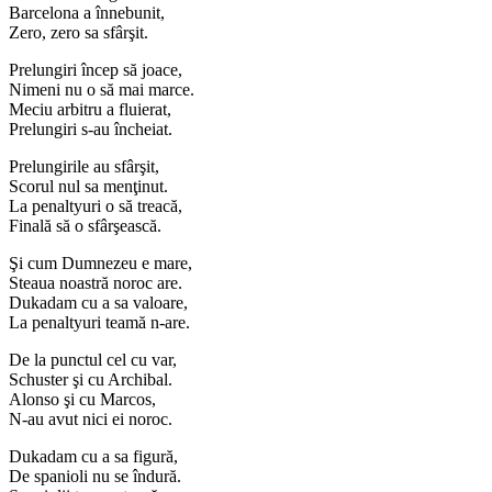
Barcelona a înnebunit,
Zero, zero sa sfârşit.
Prelungiri încep să joace,
Nimeni nu o să mai marce.
Meciu arbitru a fluierat,
Prelungiri s-au încheiat.
Prelungirile au sfârşit,
Scorul nul sa menţinut.
La penaltyuri o să treacă,
Finală să o sfârşească.
Şi cum Dumnezeu e mare,
Steaua noastră noroc are.
Dukadam cu a sa valoare,
La penaltyuri teamă n-are.
De la punctul cel cu var,
Schuster şi cu Archibal.
Alonso şi cu Marcos,
N-au avut nici ei noroc.
Dukadam cu a sa figură,
De spanioli nu se îndură.