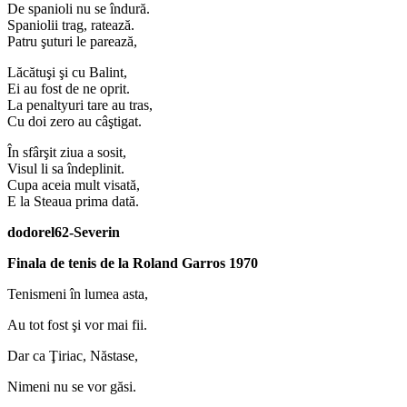
De spanioli nu se îndură.
Spaniolii trag, ratează.
Patru şuturi le parează,
Lăcătuşi şi cu Balint,
Ei au fost de ne oprit.
La penaltyuri tare au tras,
Cu doi zero au câştigat.
În sfârşit ziua a sosit,
Visul li sa îndeplinit.
Cupa aceia mult visată,
E la Steaua prima dată.
dodorel62-Severin
Finala de tenis de la Roland Garros 1970
Tenismeni în lumea asta,
Au tot fost şi vor mai fii.
Dar ca Ţiriac, Năstase,
Nimeni nu se vor găsi.