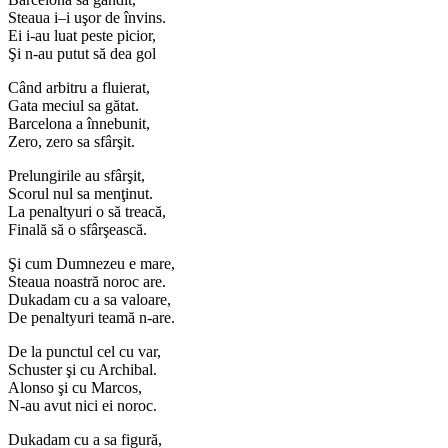
Steaua i–i uşor de învins.
Ei i-au luat peste picior,
Şi n-au putut să dea gol
Când arbitru a fluierat,
Gata meciul sa gătat.
Barcelona a înnebunit,
Zero, zero sa sfârşit.
Prelungirile au sfârşit,
Scorul nul sa menţinut.
La penaltyuri o să treacă,
Finală să o sfârşească.
Şi cum Dumnezeu e mare,
Steaua noastră noroc are.
Dukadam cu a sa valoare,
De penaltyuri teamă n-are.
De la punctul cel cu var,
Schuster şi cu Archibal.
Alonso şi cu Marcos,
N-au avut nici ei noroc.
Dukadam cu a sa figură,