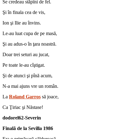
Se credeau stăpîni de fel.
Şi în finala cea de vis,
Ion şi Ilie au învins.
Le-au luat cupa de pe masă,
Şi au adus-o în ţara noastră.
Doar trei seturi au jucat,
Pe toate le-au cîştigat.
Şi de atunci şi pînă acum,
N-a mai ajuns vre un român.
La
Roland Garros
să joace,
Ca Ţiriac şi Năstase!
dodorel62-Severin
Finală de la Sevilla 1986
Era o primăvară călduroasă,