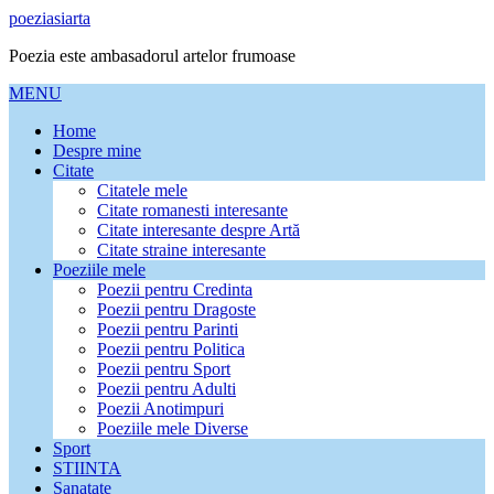
poeziasiarta
Poezia este ambasadorul artelor frumoase
MENU
Home
Despre mine
Citate
Citatele mele
Citate romanesti interesante
Citate interesante despre Artă
Citate straine interesante
Poeziile mele
Poezii pentru Credinta
Poezii pentru Dragoste
Poezii pentru Parinti
Poezii pentru Politica
Poezii pentru Sport
Poezii pentru Adulti
Poezii Anotimpuri
Poeziile mele Diverse
Sport
STIINTA
Sanatate