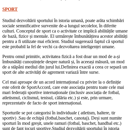
SPORT
Studiul dezvoltării sportului în istoria umană, poate arăta schimbări
sociale semnificative survenite de-a lungul secolelor, în diferite
culturi. Conceptul de sport ca o activitate ce implică abilitățile umane
de bază, fizice și mentale. El urmărește îmbunătățirea acestor abilități
pentru a fi utilizate mai eficient. Studiul sugerează faptul că sportul
este probabil la fel de vechi ca dezvoltarea inteligenței umane.
Pentru omul primitiv, activitatea fizică a fost doar un mod de a-și
îmbunătăți cunoștințele despre natură și, în aceeași măsură, un mod
de a stăpâni mediul din jurul lui.Definirea exactă a ceea ce separă un
sport de alte activități de agrement variază între surse.
Cel mai aproape de un acord internațional cu privire la o definiție
este oferit de SportAccord, care este asociația pentru toate cele mai
mari federații sportive internaționale (inclusiv asociația de fotbal,
atletismul, ciclismul, tenisul, călăria etc.) și este, prin urmare,
reprezentativ de facto de sport internațional.
Sporturile se pot categorisi în individuale ( atletism, haltere, tir
sportiv) .Sau de echipă (fotbal,baschet, canotaj). Deși sunt numite
sporturi în mod greșit, unele ramuri (fotbal, baschet, handbal etc.)
sunt de fapt jocuri sportive.Studiul dezvoltării sportului în istoria