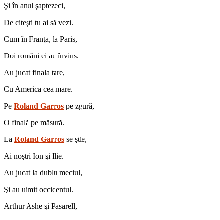
Şi în anul şaptezeci,
De citeşti tu ai să vezi.
Cum în Franţa, la Paris,
Doi români ei au învins.
Au jucat finala tare,
Cu America cea mare.
Pe
Roland Garros
pe zgură,
O finală pe măsură.
La
Roland Garros
se ştie,
Ai noştri Ion şi Ilie.
Au jucat la dublu meciul,
Şi au uimit occidentul.
Arthur Ashe şi Pasarell,