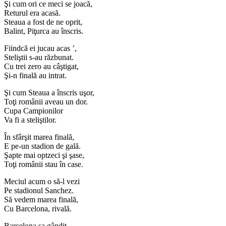
Şi cum ori ce meci se joacă,
Returul era acasă.
Steaua a fost de ne oprit,
Balint, Piţurca au înscris.
Fiindcă ei jucau acas ’,
Steliştii s-au răzbunat.
Cu trei zero au câştigat,
Şi-n finală au intrat.
Şi cum Steaua a înscris uşor,
Toţi românii aveau un dor.
Cupa Campionilor
Va fi a steliştilor.
În sfârşit marea finală,
E pe-un stadion de gală.
Şapte mai optzeci şi şase,
Toţi românii stau în case.
Meciul acum o să-l vezi
Pe stadionul Sanchez.
Să vedem marea finală,
Cu Barcelona, rivală.
Barcelona sa gândit,