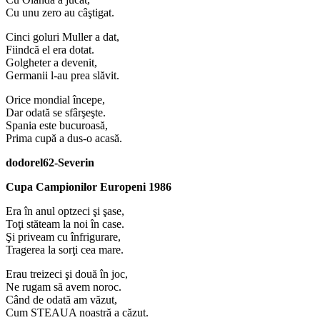
Cu unu zero au câştigat.
Cinci goluri Muller a dat,
Fiindcă el era dotat.
Golgheter a devenit,
Germanii l-au prea slăvit.
Orice mondial începe,
Dar odată se sfârşeşte.
Spania este bucuroasă,
Prima cupă a dus-o acasă.
dodorel62-Severin
Cupa Campionilor Europeni 1986
Era în anul optzeci şi şase,
Toţi stăteam la noi în case.
Şi priveam cu înfrigurare,
Tragerea la sorţi cea mare.
Erau treizeci şi două în joc,
Ne rugam să avem noroc.
Când de odată am văzut,
Cum STEAUA noastră a căzut.