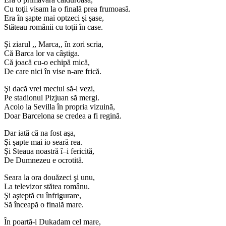
Cu toţii visam la o finală prea frumoasă.
Era în şapte mai optzeci şi şase,
Stăteau românii cu toţii în case.
Şi ziarul ,, Marca,, în zori scria,
Că Barca lor va câştiga.
Că joacă cu-o echipă mică,
De care nici în vise n-are frică.
Şi dacă vrei meciul să-l vezi,
Pe stadionul Pizjuan să mergi.
Acolo la Sevilla în propria vizuină,
Doar Barcelona se credea a fi regină.
Dar iată că na fost aşa,
Şi şapte mai io seară rea.
Şi Steaua noastră î–i fericită,
De Dumnezeu e ocrotită.
Seara la ora douăzeci şi unu,
La televizor stătea românu.
Şi aşteptă cu înfrigurare,
Să înceapă o finală mare.
În poartă-i Dukadam cel mare,