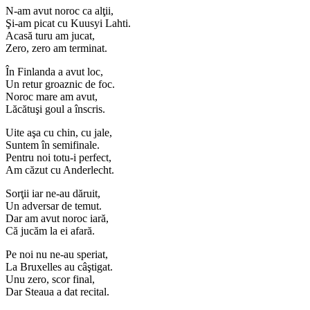
N-am avut noroc ca alţii,
Şi-am picat cu Kuusyi Lahti.
Acasă turu am jucat,
Zero, zero am terminat.
În Finlanda a avut loc,
Un retur groaznic de foc.
Noroc mare am avut,
Lăcătuşi goul a înscris.
Uite aşa cu chin, cu jale,
Suntem în semifinale.
Pentru noi totu-i perfect,
Am căzut cu Anderlecht.
Sorţii iar ne-au dăruit,
Un adversar de temut.
Dar am avut noroc iară,
Că jucăm la ei afară.
Pe noi nu ne-au speriat,
La Bruxelles au câştigat.
Unu zero, scor final,
Dar Steaua a dat recital.