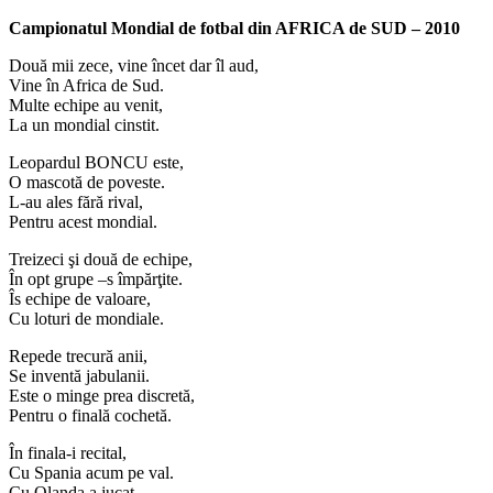
Campionatul Mondial de fotbal din AFRICA de SUD – 2010
Două mii zece, vine încet dar îl aud,
Vine în Africa de Sud.
Multe echipe au venit,
La un mondial cinstit.
Leopardul BONCU este,
O mascotă de poveste.
L-au ales fără rival,
Pentru acest mondial.
Treizeci şi două de echipe,
În opt grupe –s împărţite.
Îs echipe de valoare,
Cu loturi de mondiale.
Repede trecură anii,
Se inventă jabulanii.
Este o minge prea discretă,
Pentru o finală cochetă.
În finala-i recital,
Cu Spania acum pe val.
Cu Olanda a jucat,